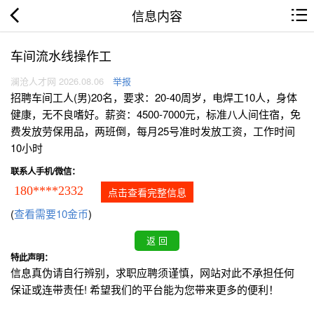
信息内容
车间流水线操作工
澜沧人才网 2026.08.06
举报
招聘车间工人(男)20名，要求：20-40周岁，电焊工10人，身体
健康，无不良嗜好。薪资：4500-7000元，标准八人间住宿，免
费发放劳保用品，两班倒，每月25号准时发放工资，工作时间
10小时
联系人手机/微信：
180****2332
点击查看完整信息
(
查看需要10金币
)
特此声明：
信息真伪请自行辨别，求职应聘须谨慎，网站对此不承担任何
保证或连带责任! 希望我们的平台能为您带来更多的便利！